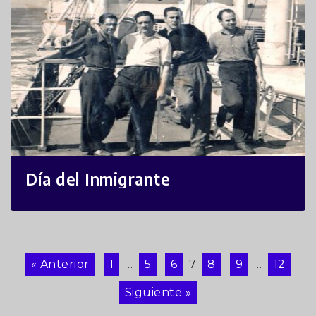
Día del Inmigrante
« Anterior
1
…
5
6
7
8
9
…
12
Siguiente »